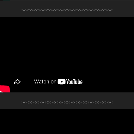
><<>><<>><<>><<>><<>><<>><<>><<>><<>><
><<>><<>><<>><<>><<>><<>><<>><<>><<>><