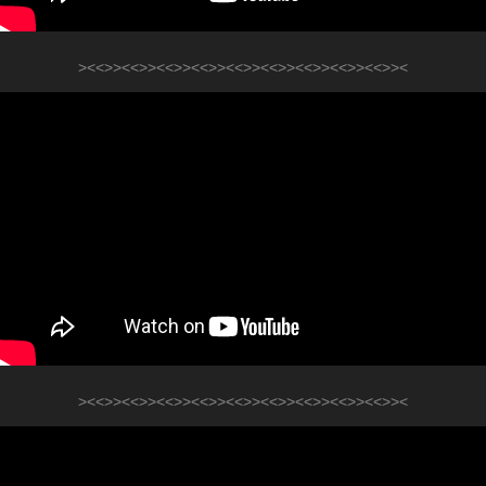
><<>><<>><<>><<>><<>><<>><<>><<>><<>><
><<>><<>><<>><<>><<>><<>><<>><<>><<>><